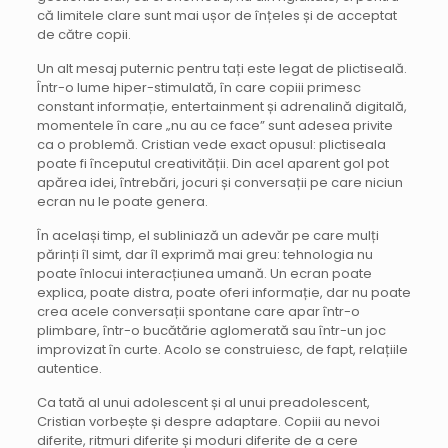
că limitele clare sunt mai ușor de înțeles și de acceptat
de către copii.
Un alt mesaj puternic pentru tați este legat de plictiseală.
Într-o lume hiper-stimulată, în care copiii primesc
constant informație, entertainment și adrenalină digitală,
momentele în care „nu au ce face” sunt adesea privite
ca o problemă. Cristian vede exact opusul: plictiseala
poate fi începutul creativității. Din acel aparent gol pot
apărea idei, întrebări, jocuri și conversații pe care niciun
ecran nu le poate genera.
În același timp, el subliniază un adevăr pe care mulți
părinți îl simt, dar îl exprimă mai greu: tehnologia nu
poate înlocui interacțiunea umană. Un ecran poate
explica, poate distra, poate oferi informație, dar nu poate
crea acele conversații spontane care apar într-o
plimbare, într-o bucătărie aglomerată sau într-un joc
improvizat în curte. Acolo se construiesc, de fapt, relațiile
autentice.
Ca tată al unui adolescent și al unui preadolescent,
Cristian vorbește și despre adaptare. Copiii au nevoi
diferite, ritmuri diferite și moduri diferite de a cere