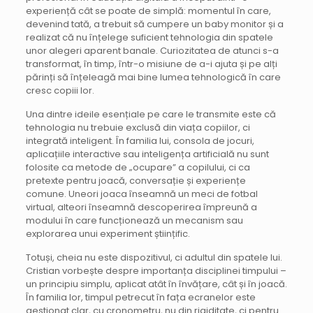
experiență cât se poate de simplă: momentul în care,
devenind tată, a trebuit să cumpere un baby monitor și a
realizat că nu înțelege suficient tehnologia din spatele
unor alegeri aparent banale. Curiozitatea de atunci s-a
transformat, în timp, într-o misiune de a-i ajuta și pe alți
părinți să înțeleagă mai bine lumea tehnologică în care
cresc copiii lor.
Una dintre ideile esențiale pe care le transmite este că
tehnologia nu trebuie exclusă din viața copiilor, ci
integrată inteligent. În familia lui, consola de jocuri,
aplicațiile interactive sau inteligența artificială nu sunt
folosite ca metode de „ocupare” a copilului, ci ca
pretexte pentru joacă, conversație și experiențe
comune. Uneori joaca înseamnă un meci de fotbal
virtual, alteori înseamnă descoperirea împreună a
modului în care funcționează un mecanism sau
explorarea unui experiment științific.
Totuși, cheia nu este dispozitivul, ci adultul din spatele lui.
Cristian vorbește despre importanța disciplinei timpului –
un principiu simplu, aplicat atât în învățare, cât și în joacă.
În familia lor, timpul petrecut în fața ecranelor este
gestionat clar, cu cronometru, nu din rigiditate, ci pentru