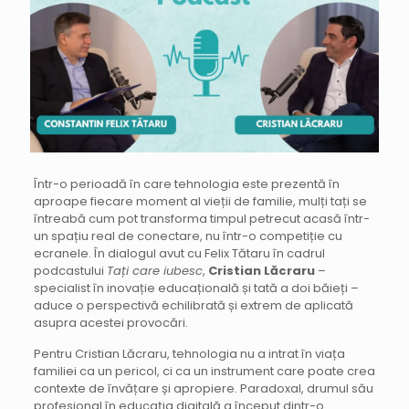
Într-o perioadă în care tehnologia este prezentă în
aproape fiecare moment al vieții de familie, mulți tați se
întreabă cum pot transforma timpul petrecut acasă într-
un spațiu real de conectare, nu într-o competiție cu
ecranele. În dialogul avut cu Felix Tătaru în cadrul
podcastului
Tați care iubesc
,
Cristian Lăcraru
–
specialist în inovație educațională și tată a doi băieți –
aduce o perspectivă echilibrată și extrem de aplicată
asupra acestei provocări.
Pentru Cristian Lăcraru, tehnologia nu a intrat în viața
familiei ca un pericol, ci ca un instrument care poate crea
contexte de învățare și apropiere. Paradoxal, drumul său
profesional în educația digitală a început dintr-o