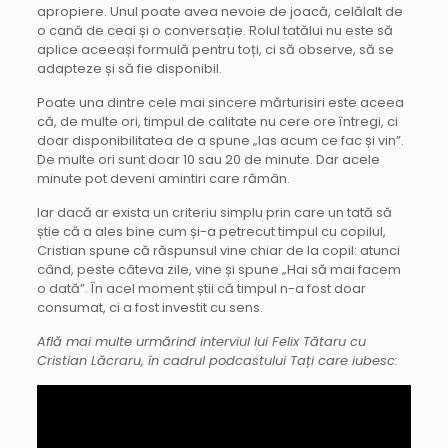
apropiere. Unul poate avea nevoie de joacă, celălalt de
o cană de ceai și o conversație. Rolul tatălui nu este să
aplice aceeași formulă pentru toți, ci să observe, să se
adapteze și să fie disponibil.
Poate una dintre cele mai sincere mărturisiri este aceea
că, de multe ori, timpul de calitate nu cere ore întregi, ci
doar disponibilitatea de a spune „las acum ce fac și vin”.
De multe ori sunt doar 10 sau 20 de minute. Dar acele
minute pot deveni amintiri care rămân.
Iar dacă ar exista un criteriu simplu prin care un tată să
știe că a ales bine cum și-a petrecut timpul cu copilul,
Cristian spune că răspunsul vine chiar de la copil: atunci
când, peste câteva zile, vine și spune „Hai să mai facem
o dată”. În acel moment știi că timpul n-a fost doar
consumat, ci a fost investit cu sens.
Află mai multe urmărind interviul lui Felix Tătaru cu
Cristian Lăcraru, în cadrul podcastului Tați care iubesc: